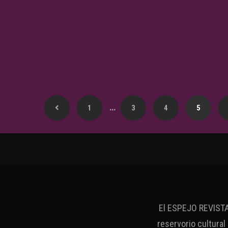
…
1
3
4
5
El ESPEJO REVISTA 
reservorio cultural