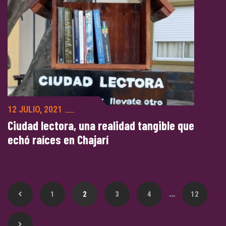
12 JULIO, 2021
Ciudad lectora, una realidad tangible que
echó raíces en Chajarí
…
1
2
3
4
12