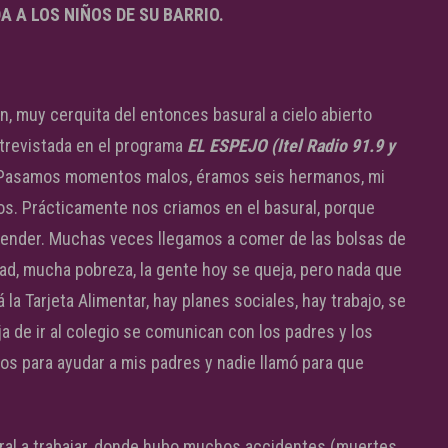
A A LOS NIÑOS DE SU BARRIO.
ón, muy cerquita del entonces basural a cielo abierto
ntrevistada en el programa
EL ESPEJO (Itel Radio 91.9 y
a. Pasamos momentos malos, éramos seis hermanos, mi
s. Prácticamente nos criamos en el basural, porque
a vender. Muchas veces llegamos a comer de las bolsas de
ad, mucha pobreza, la gente hoy se queja, pero nada que
la Tarjeta Alimentar, hay planes sociales, hay trabajo, se
a de ir al colegio se comunican con los padres y los
ños para ayudar a mis padres y nadie llamó para que
ural a trabajar, donde hubo muchos accidentes (muertes