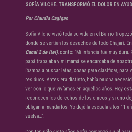
SOFÍA VILCHE. TRANSFORMÓ EL DOLOR EN AYUD
Por Claudia Cagigas
Sofía Vilche vivió toda su vida en el Barrio Tropez
donde se vertían los desechos de todo Chajarí. E
Canal 2 de Itel)
, contó: “Mi infancia fue muy dur
papá trabajaba y mi mamá se encargaba de nosotro
íbamos a buscar latas, cosas para clasificar, par
residuos. Antes era distinto, había mucha necesid
ver con lo que vivíamos en aquellos años. Hoy está 
reconocen los derechos de los chicos y si uno dej
obligan a mandarlos. Yo dejé la escuela a los 11 a
vuelva…”.
Con tan sólo siete años Sofia comenzó a ir al bas