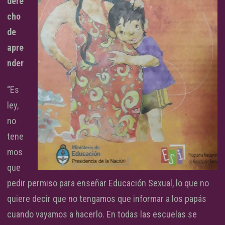
dere
cho
de
apre
nder
“Es
ley,
no
tene
mos
que
pedir permiso para enseñar Educación Sexual, lo que no
quiere decir que no tengamos que informar a los papás
cuando vayamos a hacerlo. En todas las escuelas se