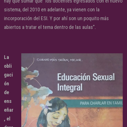
hay que sumar que “los docentes egresados con el nuevo
sistema, del 2010 en adelante, ya vienen con la
incorporación del ESI. Y por ahí son un poquito más
abiertos a tratar el tema dentro de las aulas”.
La
obli
gaci
ón
de
ens
eñar
, el