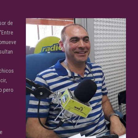
sor de
“Entre
promueve
sultan
 chicos
cir,
to pero
de