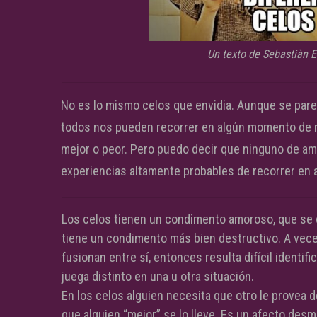
Un texto de Sebastiàn E
No es lo mismo celos que envidia. Aunque se par
todos nos pueden recorrer en algún momento de n
mejor o peor. Pero puedo decir que ninguno de am
experiencias altamente probables de recorrer en 
Los celos tienen un condimento amoroso, que se da
tiene un condimento más bien destructivo. A vece
fusionan entre sí, entonces resulta difícil identi
juega distinto en una u otra situación.
En los celos alguien necesita que otro le provea 
que alguien “mejor” se lo lleve. Es un afecto desm