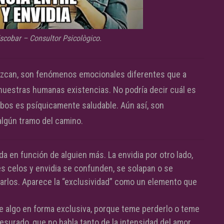
scobar – Consultor Psicològico.
ezcan, son fenómenos emocionales diferentes que a
uestras humanas existencias. No podría decir cuál es
bos es psíquicamente saludable. Aún así, son
algún tramo del camino.
 en función de alguien más. La envidia por otro lado,
s celos y envidia se confunden, se solapan o se
ficarlos. Aparece la “exclusividad” como un elemento que
de algo en forma exclusiva, porque teme perderlo o teme
esurado, que no habla tanto de la intensidad del amor