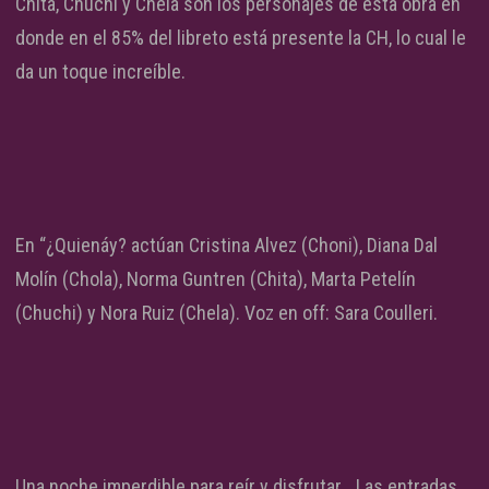
Chita, Chuchi y Chela son los personajes de esta obra en
donde en el 85% del libreto está presente la CH, lo cual le
da un toque increíble.
En “¿Quienáy? actúan Cristina Alvez (Choni), Diana Dal
Molín (Chola), Norma Guntren (Chita), Marta Petelín
(Chuchi) y Nora Ruiz (Chela). Voz en off: Sara Coulleri.
Una noche imperdible para reír y disfrutar… Las entradas