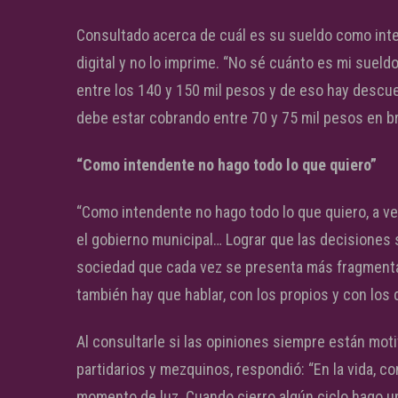
Consultado acerca de cuál es su sueldo como inte
digital y no lo imprime. “No sé cuánto es mi sueld
entre los 140 y 150 mil pesos y de eso hay descu
debe estar cobrando entre 70 y 75 mil pesos en br
“Como intendente no hago todo lo que quiero”
“Como intendente no hago todo lo que quiero, a v
el gobierno municipal… Lograr que las decisiones
sociedad que cada vez se presenta más fragmentad
también hay que hablar, con los propios y con los 
Al consultarle si las opiniones siempre están mot
partidarios y mezquinos, respondió: “En la vida, co
momento de luz. Cuando cierro algún ciclo hago un