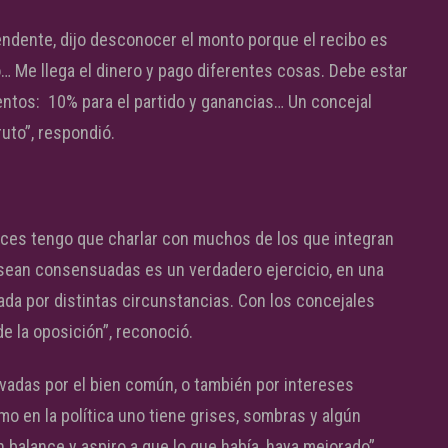
ndente, dijo desconocer el monto porque el recibo es
o… Me llega el dinero y pago diferentes cosas. Debe estar
entos: 10% para el partido y ganancias… Un concejal
uto”, respondió.
eces tengo que charlar con muchos de los que integran
 sean consensuadas es un verdadero ejercicio, en una
a por distintas circunstancias. Con los concejales
de la oposición”, reconoció.
ivadas por el bien común, o también por intereses
mo en la política uno tiene grises, sombras y algún
 balance y aspiro a que lo que había, haya mejorado”.