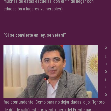
muchas de estas escuelas, con el fin de llegar con
educación a lugares vulnerables).
“Si se convierte en ley, se vetará”
P
a
n
o
z
z
o
fue contundente. Como para no dejar dudas, dijo: “Ignoro
de dónde salió este proyecto, pero del Frente para la