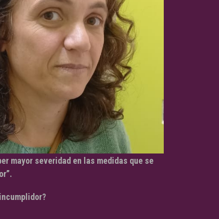
er mayor severidad en las medidas que se
or”.
 incumplidor?