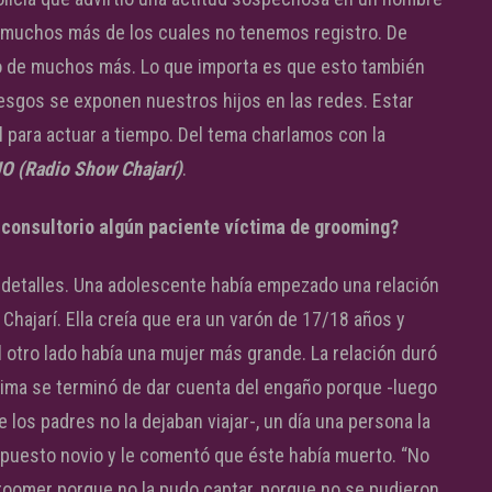
 muchos más de los cuales no tenemos registro. De
 o de muchos más. Lo que importa es que esto también
esgos se exponen nuestros hijos en las redes. Estar
 para actuar a tiempo. Del tema charlamos con la
 (Radio Show Chajarí)
.
 consultorio algún paciente víctima de grooming?
 detalles. Una adolescente había empezado una relación
Chajarí. Ella creía que era un varón de 17/18 años y
 otro lado había una mujer más grande. La relación duró
ima se terminó de dar cuenta del engaño porque -luego
los padres no la dejaban viajar-, un día una persona la
 supuesto novio y le comentó que éste había muerto. “No
groomer porque no la pudo captar, porque no se pudieron