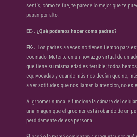
sentís, cómo te fue, te parece lo mejor que te pue
pasan por alto.
EE-. ¿Qué podemos hacer como padres?
FK-.
Los padres a veces no tienen tiempo para est
cocinado. Meterte en un noviazgo virtual de un a
que tiene su misma edad es terrible; todos hemo
equivocadas y cuando más nos decían que no, m
a ver actitudes que nos llaman la atención, no es
Al groomer nunca le funciona la cámara del celula
una imagen que el groomer está robando de un per
perdidamente de esa persona.
El papá o la mamá comienzan a preguntar por qué n