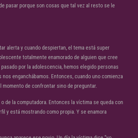
de pasar porque son cosas que tal vez al resto se le
ar alerta y cuando despiertan, el tema está super
dolescente totalmente enamorado de alguien que cree
s pasado por la adolescencia, hemos elegido personas
ás nos enganchábamos. Entonces, cuando uno comienza
 el momento de confrontar sino de preguntar.
r o de la computadora. Entonces la víctima se queda con
fil y está mostrando como propia. Y se enamora
unca aparece ese novio. Un día la víctima dice “yo