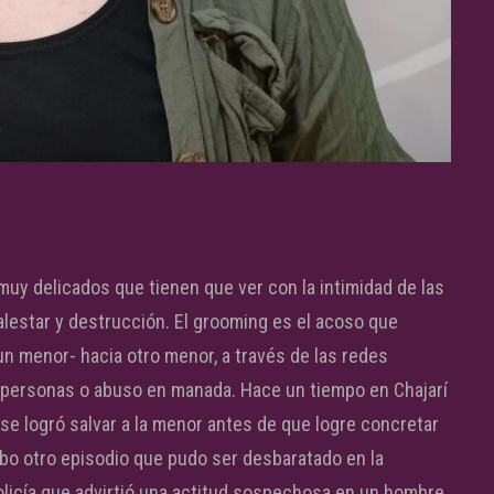
y delicados que tienen que ver con la intimidad de las
estar y destrucción. El grooming es el acoso que
n menor- hacia otro menor, a través de las redes
de personas o abuso en manada. Hace un tiempo en Chajarí
e logró salvar a la menor antes de que logre concretar
bo otro episodio que pudo ser desbaratado en la
olicía que advirtió una actitud sospechosa en un hombre