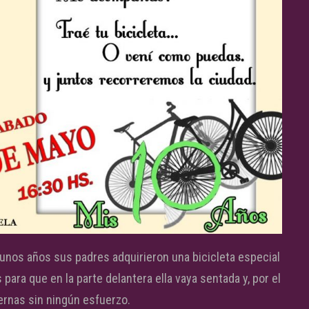
e unos años sus padres adquirieron una bicicleta especial
ara que en la parte delantera ella vaya sentada y, por el
ernas sin ningún esfuerzo.