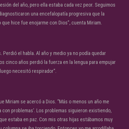
resión del año, pero ella estaba cada vez peor. Seguimos
 diagnosticaron una encefalopatía progresiva que la
ro que hice fue enojarme con Dios”, cuenta Miriam.
Perdió el habla. Al año y medio ya no podía quedar
los cinco años perdió la fuerza en la lengua para empujar
luego necesitó respirador”.
que Miriam se acercó a Dios. “Más o menos un año me
ja con problemas’. Los problemas siguieron existiendo,
rque estaba en paz. Con mis otras hijas estábamos muy
 columna se iba torciendo. Entonces yo me arrodillaba