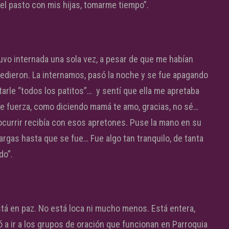
l pasto con mis hijas, tomarme tiempo”.
vo internada una sola vez, a pesar de que me habían
cedieron. La internamos, pasó la noche y se fue apagando
rle “todos los patitos”… y sentí que ella me apretaba
de fuerza, como diciendo mamá te amo, gracias, no sé…
currir recibía con esos apretones. Puse la mano en su
rgas hasta que se fue… Fue algo tan tranquilo, de tanta
do”.
tá en paz. No está loca ni mucho menos. Está entera,
ó a ir a los grupos de oración que funcionan en Parroquia