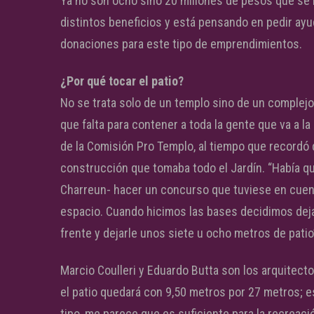
Ya no son ocho sino 20 millones de pesos que se 
distintos beneficios y está pensando en pedir ayu
donaciones para este tipo de emprendimientos.
¿Por qué tocar el patio?
No se trata solo de un templo sino de un complejo.
que falta para contener a toda la gente que va a la
de la Comisión Pro Templo, al tiempo que recordó
construcción que tomaba todo el Jardín. “Había qu
Charreun- hacer un concurso que tuviese en cuent
espacio. Cuando hicimos las bases decidimos deja
frente y dejarle unos siete u ocho metros de patio
Marcio Coulleri y Eduardo Butta son los arquitect
el patio quedará con 9,50 metros por 27 metros; 
tipo, me parece que es suficiente para la recreació