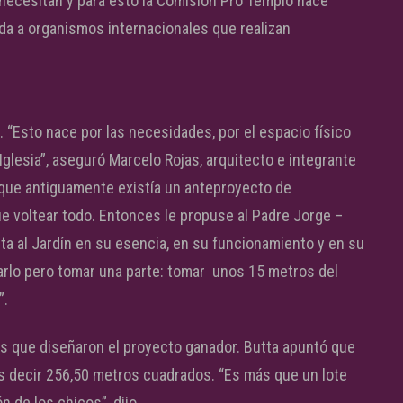
necesitan y para esto la Comisión Pro Templo hace
da a organismos internacionales que realizan
 “Esto nace por las necesidades, por el espacio físico
 Iglesia”, aseguró Marcelo Rojas, arquitecto e integrante
 que antiguamente existía un anteproyecto de
e voltear todo. Entonces le propuse al Padre Jorge –
a al Jardín en su esencia, en su funcionamiento y en su
rlo pero tomar una parte: tomar unos 15 metros del
”.
os que diseñaron el proyecto ganador. Butta apuntó que
es decir 256,50 metros cuadrados. “Es más que un lote
n de los chicos”, dijo.