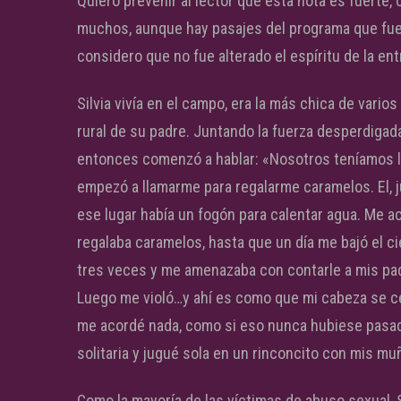
Quiero prevenir al lector que esta nota es fuerte,
muchos, aunque hay pasajes del programa que fue
considero que no fue alterado el espíritu de la en
Silvia vivía en el campo, era la más chica de vari
rural de su padre. Juntando la fuerza desperdigada
entonces comenzó a hablar: «Nosotros teníamos la
empezó a llamarme para regalarme caramelos. El, ju
ese lugar había un fogón para calentar agua. Me a
regalaba caramelos, hasta que un día me bajó el c
tres veces y me amenazaba con contarle a mis pad
Luego me violó…y ahí es como que mi cabeza se ce
me acordé nada, como si eso nunca hubiese pasado.
solitaria y jugué sola en un rinconcito con mis m
Como la mayoría de las víctimas de abuso sexual, S