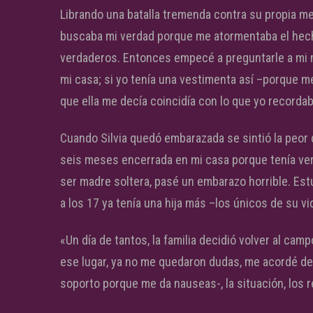
Librando una batalla tremenda contra su propia m
buscaba mi verdad porque me atormentaba el hech
verdaderos. Entonces empecé a preguntarle a mi m
mi casa; si yo tenía una vestimenta así –porque m
que ella me decía coincidía con lo que yo recordab
Cuando Silvia quedó embarazada se sintió la peor 
seis meses encerrada en mi casa porque tenía ver
ser madre soltera, pasé un embarazo horrible. Est
a los 17 ya tenía una hija más –los únicos de su vi
«Un día de tantos, la familia decidió volver al ca
ese lugar, ya no me quedaron dudas, me acordé de 
soporto porque me da nauseas-, la situación, los r