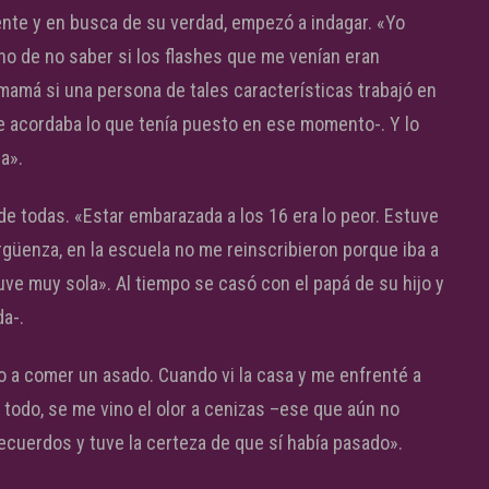
ente y en busca de su verdad, empezó a indagar. «Yo
o de no saber si los flashes que me venían eran
amá si una persona de tales características trabajó en
e acordaba lo que tenía puesto en ese momento-. Y lo
a».
de todas. «Estar embarazada a los 16 era lo peor. Estuve
güenza, en la escuela no me reinscribieron porque iba a
uve muy sola». Al tiempo se casó con el papá de su hijo y
da-.
mpo a comer un asado. Cuando vi la casa y me enfrenté a
todo, se me vino el olor a cenizas –ese que aún no
ecuerdos y tuve la certeza de que sí había pasado».