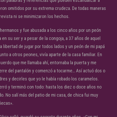
 con palabras y referencias que pueden escandalizar a
ron omitidos por su extrema crudeza. De todas maneras
trevista ni se minimizaron los hechos.
os hermanos y fue abusada a los cinco años por un peón
 en su ser y a pesar de la congoja, a 37 años de aquel
 libertad de jugar por todos lados y un peón de mi papá
nto a otros peones, vivía aparte de la casa familiar. En
cuerdo que me llamaba ahí, entornaba la puerta y me
ierre del pantalón y comenzó a tocarme… Así actuó dos o
res y decirles que yo le había robado los caramelos.
rró y terminó con todo: hasta los diez o doce años no
 No salí más del patio de mi casa, de chica fui muy
uñecas».
ilvia calló, guardó su secreto durante años. «Con mi