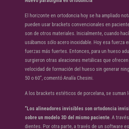
Nuevo paradigma en ortodoncia
El horizonte en ortodoncia hoy se ha ampliado not
pueden usar brackets convencionales en pacientes 
son de otros materiales. Inicialmente, cuando ha
usábamos sólo acero inoxidable. Hoy esa fuerza e
fuerzas más fuertes. Entonces, para un hueso ad
surgieron otras aleaciones metálicas que ofrecen
velocidad de formación del hueso sin generar nin
50 o 60”, comentó Analía Chesini.
A los brackets estéticos de porcelana, se suman lo
“Los alineadores invisibles son ortodoncia invi
sobre un modelo 3D del mismo paciente
. A travé
dientes. Por otra parte, a través de un software e