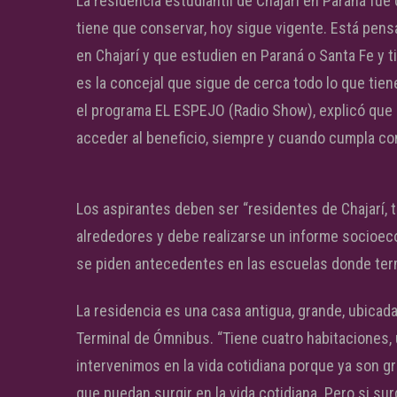
La residencia estudiantil de Chajarí en Paraná fu
tiene que conservar, hoy sigue vigente. Está pen
en Chajarí y que estudien en Paraná o Santa Fe y t
es la concejal que sigue de cerca todo lo que tie
el programa EL ESPEJO (Radio Show), explicó que
acceder al beneficio, siempre y cuando cumpla con
Los aspirantes deben ser “residentes de Chajarí, t
alrededores y debe realizarse un informe socioec
se piden antecedentes en las escuelas donde termi
La residencia es una casa antigua, grande, ubicad
Terminal de Ómnibus. “Tiene cuatro habitaciones,
intervenimos en la vida cotidiana porque ya son gr
que puedan surgir en la vida cotidiana. Pero si su