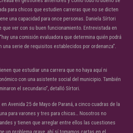
e creada en gestiones anteriores y como todo lo bueno se
sada para chicos que estudien carreras que no se dicten
iene una capacidad para once personas. Daniela Sírtori
ne que ver con su buen funcionamiento. Entrevistada en
 “hay una comisión evaluadora que determina quién podrá
 una serie de requisitos establecidos por ordenanza”.
ienen que estudiar una carrera que no haya aquí ni
onómico con una asistente social del municipio. También
naron el secundario”, detalló Sírtori.
a en Avenida 25 de Mayo de Paraná, a cinco cuadras de la
 una para varones y tres para chicas… Nosotros no
andes y tienen que arreglar entre ellos las cuestiones
rge un problema grave, ahí sí tomamos cartas en el