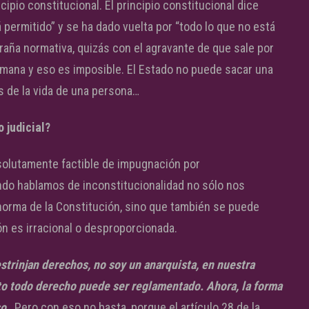
pio constitucional. El principio constitucional dice
 permitido” y se ha dado vuelta por “todo lo que no está
araña normativa, quizás con el agravante de que sale por
umana y eso es imposible. El Estado no puede sacar una
s de la vida de una persona…
 judicial?
solutamente factible de impugnación por
ndo hablamos de inconstitucionalidad no sólo nos
norma de la Constitución, sino que también se puede
ión es irracional o desproporcionada.
strinjan derechos, no soy un anarquista, en nuestra
to todo derecho puede ser reglamentado. Ahora, la forma
so
. Pero con eso no basta, porque el artículo 28 de la